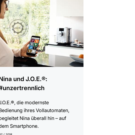
Nina und J.O.E.®:
#unzertrennlich
J.O.E.®, die modernste
Bedienung ihres Vollautomaten,
begleitet Nina überall hin – auf
dem Smartphone.
02 / 2018