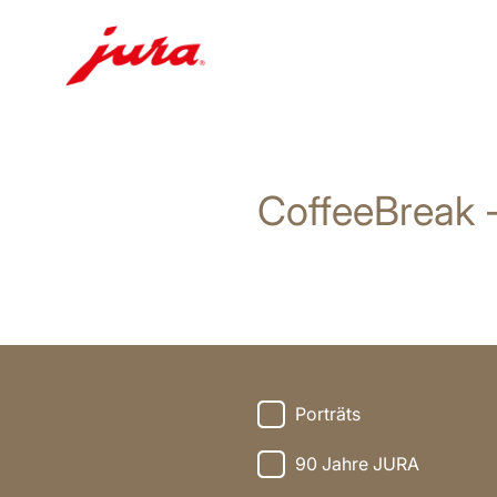
Zum
Inhalt
wechseln
CoffeeBreak 
Zur
Suche
wechseln
Porträts
90 Jahre JURA