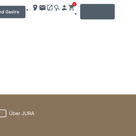
0
MENU
nd Gastro
Über JURA