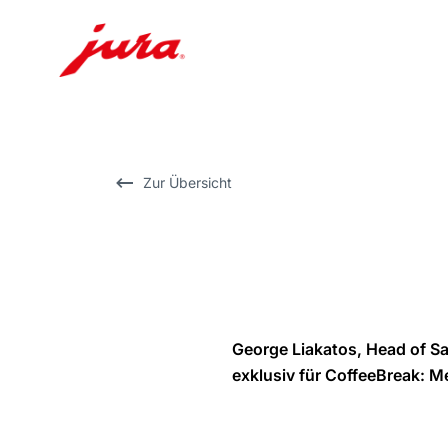
Zum
Inhalt
wechseln
Zur
Zur Übersicht
Suche
wechseln
George Liakatos, Head of Sa
exklusiv für CoffeeBreak: M