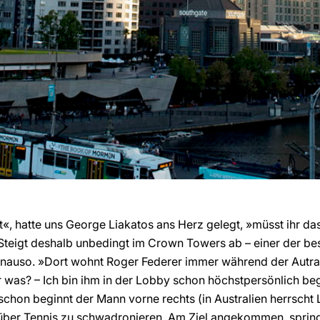
«, hatte uns George Liakatos ans Herz gelegt, »müsst ihr d
 Steigt deshalb unbedingt im Crown Towers ab – einer der be
enauso. »Dort wohnt Roger Federer immer während der Autral
hr was? – Ich bin ihm in der Lobby schon höchstpersönlich be
chon beginnt der Mann vorne rechts (in Australien herrscht 
 über Tennis zu schwadronieren. Am Ziel angekommen, spring