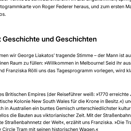
togrammkarte von Roger Federer heraus, und zum ersten Mal
os.
t Geschichte und Geschichten
en wir George Liakatos’ tragende Stimme – der Mann ist a
inen Raum zu füllen: »Willkommen in Melbourne! Seid ihr au
und Franziska Rölli uns das Tagesprogramm vorlegen, wird kla
es Britischen Empires (der Reiseführer weiß: »1770 erreicht
tische Kolonie New South Wales für die Krone in Besitz.«) un
 in Australien ein buntes Gemisch unterschiedlichster kulture
los die Bauten aus viktorianischer Zeit. Mit der Straßenbahn
e Straßenbahnnetz der Welt«, erzählt uns Franziska. »Die Tr
ty Circle Tram mit seinen historischen Wagen.«