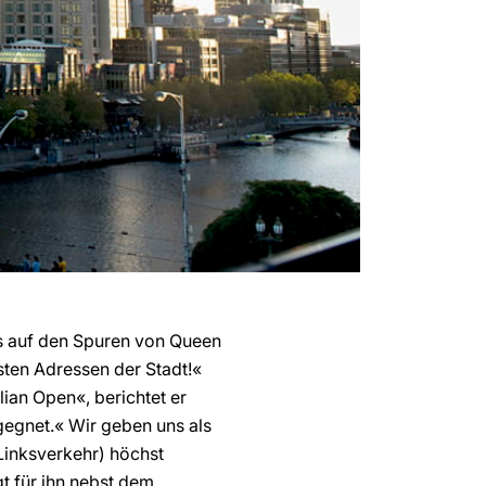
as auf den Spuren von Queen
sten Adressen der Stadt!«
ian Open«, berichtet er
gegnet.« Wir geben uns als
Linksverkehr) höchst
t für ihn nebst dem