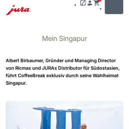
MENU
Zum
Inhalt
Mein Singapur
wechseln
Zur
Suche
wechseln
Albert Birbaumer, Gründer und Managing Director
von Ricmas und JURAs Distributor für Südostasien,
führt CoffeeBreak exklusiv durch seine Wahlheimat
Singapur.