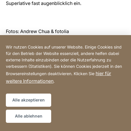
Superlative fast augenblicklich ein.
Fotos: Andrew Chua & fotolia
Wir nutzen Cookies auf unserer Website. Einige Cookies sind
für den Betrieb der Website essenziell, andere helfen dabei
Online einkaufen
externe Inhalte einzubinden oder die Nutzerfahrung zu
verbessern (Statistiken). Sie können Cookies jederzeit in den
hier für
Browsereinstellungen deaktivieren. Klicken Sie
Hotline
weitere Informationen
.
Datenschutz
Impressum
Sitemap
Website
[Website
Alle akzeptieren
information]
Copyright © 2026
Alle ablehnen