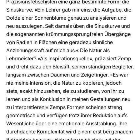
Präzisionsfetischisten eine ganz bestimmte Form: die
Sinuskurve. »Ein Lehrer gab mir einst die Aufgabe, die
Dolde einer Sonnenblume genau zu analysieren und
neu auszulegen. Seit damals üben die Sinuskurve und
die sogenannten krümmungssprungfreien Übergänge
von Radien in Flächen eine geradezu sinnliche
Anziehungskraft auf mich aus.« Die Natur als
Lehrmeister? »Als Inspirationsquelle«, präzisiert Zemp
und dreht dazu den Bleistift, seinen ständigen Begleiter,
langsam zwischen Daumen und Zeigefinger. »Es war
nie meine Intension, die Natur zu kopieren, jedoch
stets, exakt hinzusehen, sie zu studieren, von ihr zu
lernen und als Konklusion in meinen Gestaltungen neu
zu interpretieren.« Zemps Formen scheinen streng
geometrisch und verfügen trotz ihrer Reduktion aufs
Wesentliche über eine emotionale Ausstrahlung. Ihre
durchdachte Komplexität wird einem erst bei genauem
Betrachten bewusst. »Ich setze mich stark mit der