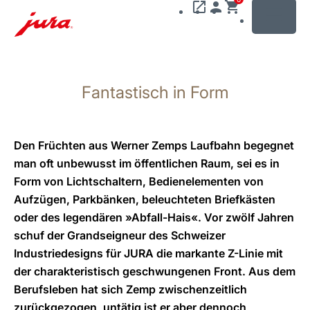
MENU
Zum
Inhalt
Fantastisch in Form
wechseln
Zur
Suche
wechseln
Den Früchten aus Werner Zemps Laufbahn begegnet
man oft unbewusst im öffentlichen Raum, sei es in
Form von Lichtschaltern, Bedienelementen von
Aufzügen, Parkbänken, beleuchteten Briefkästen
oder des legendären »Abfall-Hais«. Vor zwölf Jahren
schuf der Grandseigneur des Schweizer
Industriedesigns für JURA die markante Z-Linie mit
der charakteristisch geschwungenen Front. Aus dem
Berufsleben hat sich Zemp zwischenzeitlich
zurückgezogen, untätig ist er aber dennoch