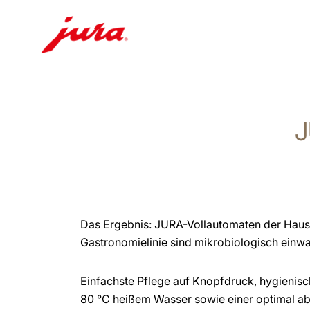
Zum
Inhalt
wechseln
J
Zur
Suche
wechseln
Das Ergebnis: JURA-Vollautomaten der Haus
Gastronomielinie sind mikrobiologisch einwa
Einfachste Pflege auf Knopfdruck, hygienisch
80 °C heißem Wasser sowie einer optimal a