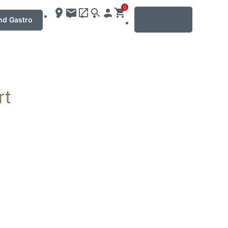
0
MENU
nd Gastro
rt