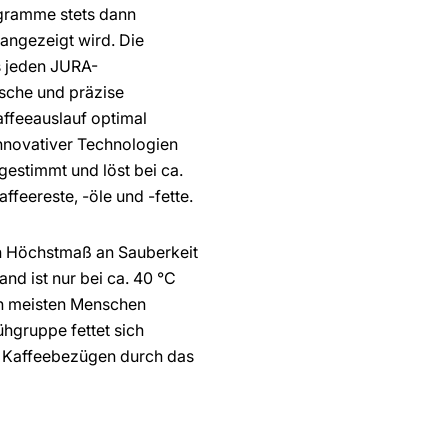
gramme stets dann
angezeigt wird. Die
es jeden JURA-
ische und präzise
ffeeauslauf optimal
innovativer Technologien
gestimmt und löst bei ca.
feereste, -öle und -fette.
in Höchstmaß an Sauberkeit
and ist nur bei ca. 40 °C
en meisten Menschen
ühgruppe fettet sich
n Kaffeebezügen durch das