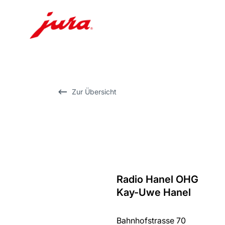
Zum
Inhalt
wechseln
Zur
Zur Übersicht
Suche
wechseln
Radio Hanel OHG
Zurück
Kay-Uwe Hanel
zur
Übersicht
Bahnhofstrasse 70