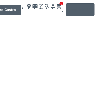
0
MENU
nd Gastro