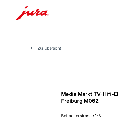
Zum
Inhalt
wechseln
Zur
Zur Übersicht
Suche
wechseln
Media Markt TV-Hifi-
Zurück
Freiburg M062
zur
Übersicht
Bettackerstrasse 1-3