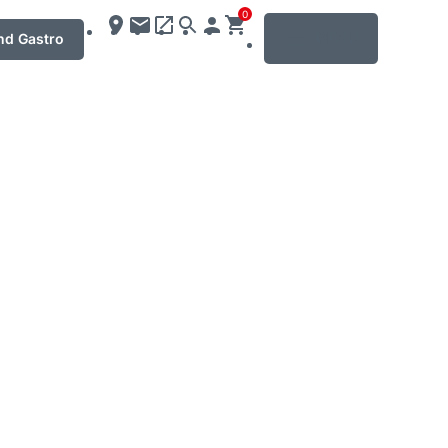
0
MENU
nd Gastro