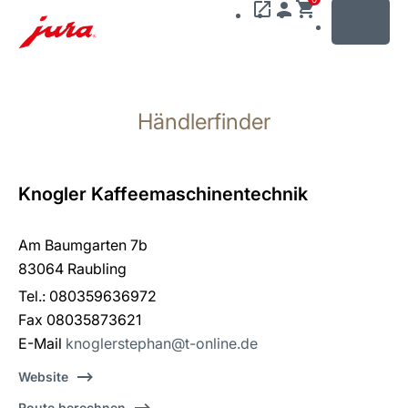
MENU
Zum
Inhalt
Händlerfinder
wechseln
Zur
Suche
wechseln
Knogler Kaffeemaschinentechnik
Am Baumgarten 7b
83064 Raubling
Tel.: 080359636972
Fax 08035873621
E-Mail
knoglerstephan@t-online.de
Website
Route berechnen